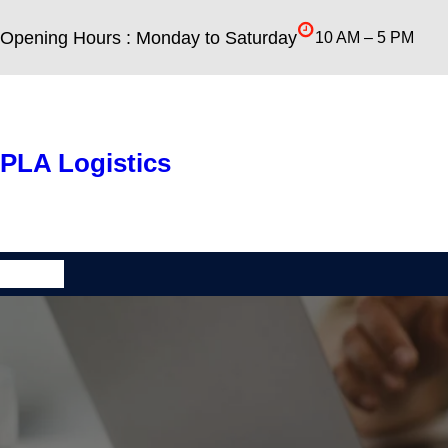
Skip
Opening Hours : Monday to Saturday
10 AM – 5 PM
to
content
PLA Logistics
Beranda