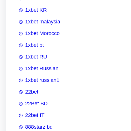
1xbet KR
1xbet malaysia
1xbet Morocco
1xbet pt
1xbet RU
1xbet Russian
1xbet russian1
22bet
22Bet BD
22bet IT
888starz bd