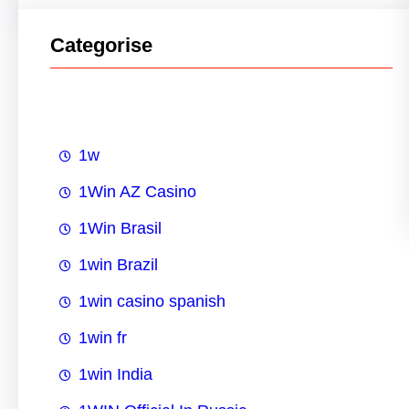
Categorise
1w
1Win AZ Casino
1Win Brasil
1win Brazil
1win casino spanish
1win fr
1win India