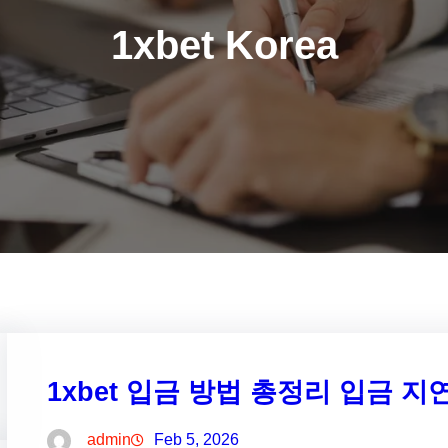
1xbet Korea
1xbet 입금 방법 총정리 입금 
admin
Feb 5, 2026